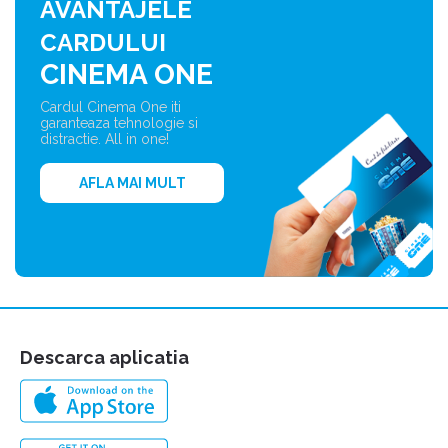
AVANTAJELE
CARDULUI
CINEMA ONE
Cardul Cinema One iti
garanteaza tehnologie si
distractie. All in one!
AFLA MAI MULT
Descarca aplicatia