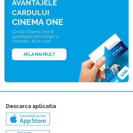
AVANTAJELE
CARDULUI
CINEMA ONE
Cardul Cinema One iti
garanteaza tehnologie si
distractie. All in one!
AFLA MAI MULT
Descarca aplicatia