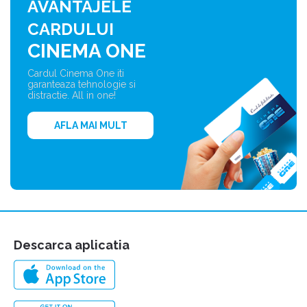
AVANTAJELE
CARDULUI
CINEMA ONE
Cardul Cinema One iti
garanteaza tehnologie si
distractie. All in one!
AFLA MAI MULT
Descarca aplicatia